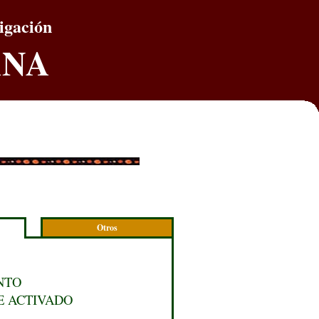
tigación
ANA
Otros
NTO
E ACTIVADO